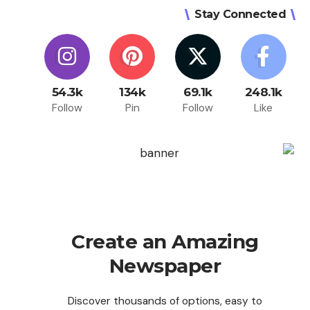
Stay Connected
54.3k
134k
69.1k
248.1k
Follow
Pin
Follow
Like
Create an Amazing
Newspaper
Discover thousands of options, easy to