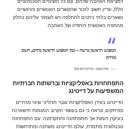
למציאת האהבה שלהם. עם כל השינויים הטכנולוגיים
הללו, עדיין חשוב לזכור שהקשרים האנושיים והרגשיים
נשארים בלתי ניתנים להחלפה ויש לשמור עליהם כחלק
מהחוויה האנושית היחודה של האהבה.
המפגש הראשון ברשת – כמו המפגש הראשון בחיים, חשוב
ומרתק
אורית גוטמן – מדריכת יחסי ציבור
התפתחויות באפליקציות וברשתות חברתיות
המשפיעות על דייטינג
הדייטינג בעידן האפליקציות עובר תהליכי שינוי מהירים
ומרתקים, ונראה כי גם בעשור הקרוב המגמות תישארנה
בעיקרן דומות אך תתפתחנה ותתקדמנה. עם התפתחות
טכנולוגית מתמדת, עולם הדייטינג משתנה ומתרחשות